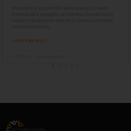
Provocările și Soluțiile HR în Recrutarea și Formarea
Profesională a Angajaților din Domeniul Transporturilor
Industria transporturilor este într-o continuă schimbare,
lucrurile se mișcă cu
CITEȘTE MAI MULT »
12/03/2024
Niciun comentariu
1
2
3
4
5