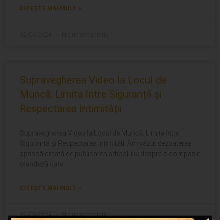
CITEȘTE MAI MULT »
12/03/2024
Niciun comentariu
Supravegherea Video la Locul de
Muncă: Limita între Siguranță și
Respectarea Intimității
Supravegherea Video la Locul de Muncă: Limita între
Siguranță și Respectarea Intimității Am văzut dezbaterea
aprinsă creată de publicarea articolului despre o companie
olandeză care
CITEȘTE MAI MULT »
12/03/2024
Niciun comentariu