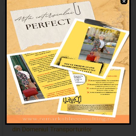
Nu mai este un secret pentru nimeni
Cu fiecare an care trece, România devine o destinație tot
mai atractivă pentru forța de muncă extracomunitară.
Deficitul de 70.000 de șoferi profesioniști pe piața
CITEȘTE MAI MULT »
12/03/2024
Niciun comentariu
Provocările și Soluțiile HR în Recrutarea
și Formarea Profesională a Angajaților
din Domeniul Transporturilor