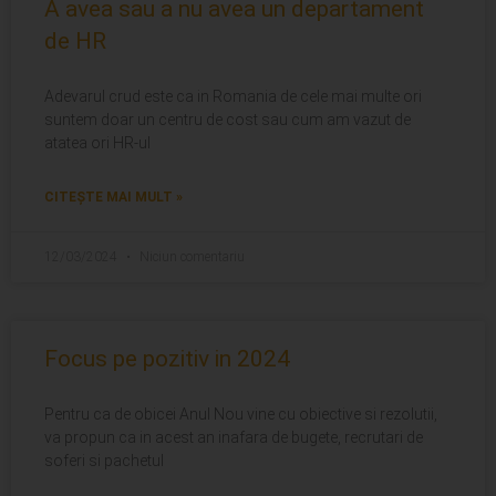
A avea sau a nu avea un departament
de HR
Adevarul crud este ca in Romania de cele mai multe ori
suntem doar un centru de cost sau cum am vazut de
atatea ori HR-ul
CITEȘTE MAI MULT »
12/03/2024
Niciun comentariu
Focus pe pozitiv in 2024
Pentru ca de obicei Anul Nou vine cu obiective si rezolutii,
va propun ca in acest an inafara de bugete, recrutari de
soferi si pachetul