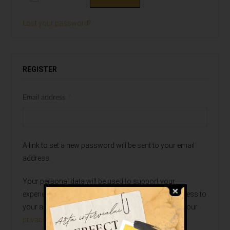
Lost your password?
REGISTER
*
Email address
A link to set a new password will be sent to your email
address.
Your personal data will be used to support your
experience throughout this website, to manage access to
your account, and for other purposes described in our
privacy policy
.