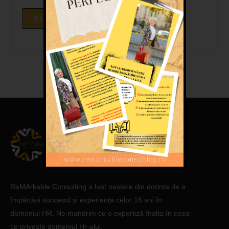
REGISTER
ReMArkable
Consulting a luat naștere din dorința de a
împărtăși succesul și experiența celor 16 ani în
domeniul HR. Ne mandrim cu o expertiză înalta în ceea
ce privește domeniul Hr-ului.