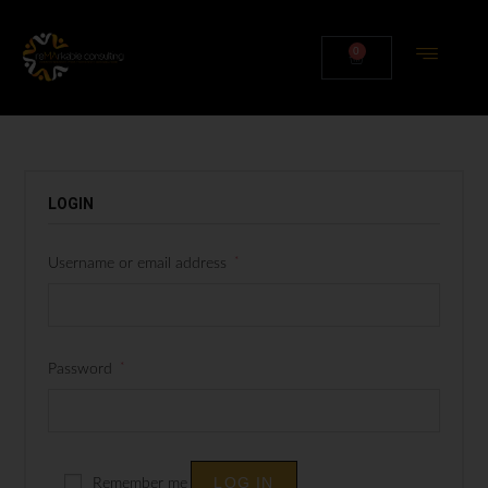
0
LOGIN
*
Username or email address
*
Password
LOG IN
Remember me